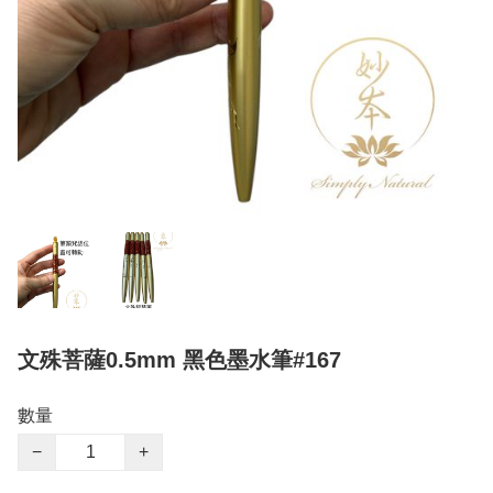
文殊菩薩0.5mm 黑色墨水筆#167
數量
−
+