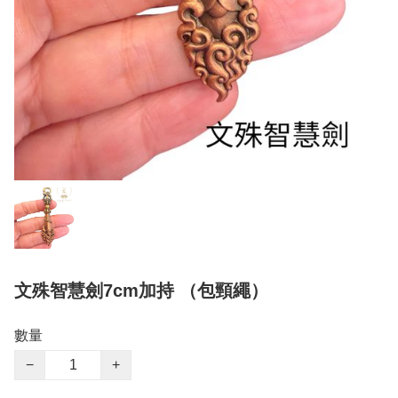
文殊智慧劍7cm加持 （包頸繩）
數量
−
+