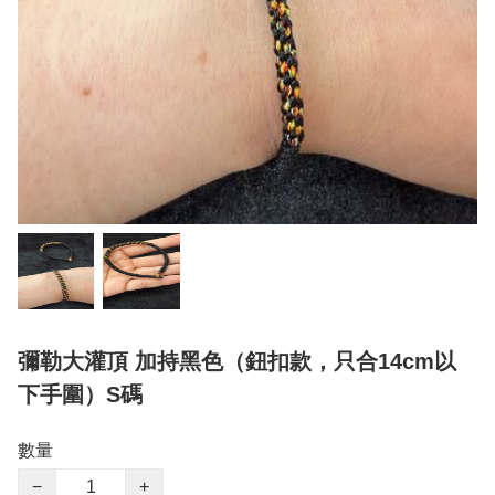
彌勒大灌頂 加持黑色（鈕扣款，只合14cm以
下手圍）S碼
數量
−
+