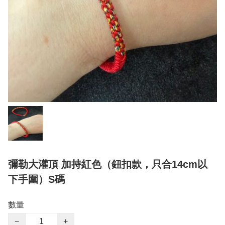
彌勒大灌頂 加持紅色（鈕扣款，只合14cm以
下手圍）S碼
數量
−
+