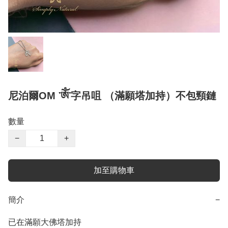
尼泊爾OM ་ༀ་字吊咀 （滿願塔加持）不包頸鏈
數量
−
+
加至購物車
簡介
−
已在滿願大佛塔加持
