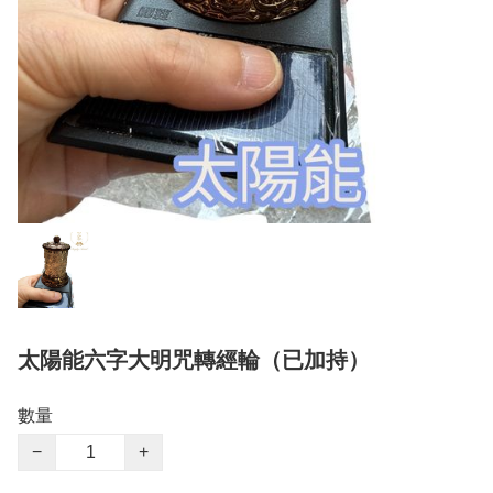
太陽能六字大明咒轉經輪（已加持）
數量
−
+