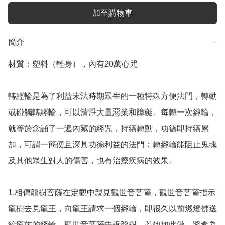
加至購物車
簡介
−
材質：塑料（輕身），內有20萬心咒

轉經輪是為了利益末法時期眾生的一種特殊方便法門，轉動
或碰觸轉經輪，可以清淨大量惡業和障礙。每轉一次經輪，
就等於念誦了一遍內藏的經咒，持續轉動，功德即持續累
加，可謂一簡便且深具功德利益的法門；轉經輪能阻止鬼魂
及其他眾生對人的傷害，也有治療疾病的效果。

1.相傳龍樹菩薩在定觀中親見觀世音菩薩，觀世音菩薩指示
龍樹去見龍王，向龍王請求一個經輪，即很久以前燃燈佛送
給龍族的經輪。觀世音菩薩告訴龍樹，若他如此做，將會為