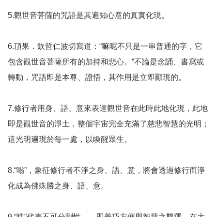
5.觀世音菩薩的咒語是其遍知心意的真實化現。

6.頂果．欽哲仁波切寫道：“嘛呢不只是一串普通的字，它
包含觀世音菩薩所有的加持和悲心。”不論是念誦、書寫或
轉動，咒語即是本尊、證悟，其作用是立即顯現的。

7.修行者用身、語、意來表達觀世音在此時此地化現，此地
即是觀世音的淨土，整個宇宙完全充滿了慈悲智慧的光明；
這光明遍現於每一處，以喚醒眾生。

8.“嗡”，象征修行者不淨之身、語、意，將會透過修行而淨
化成為佛殊勝之身、語、意。

9.“吽”代表不可分割性——即善巧方便與智慧之雙運，在大