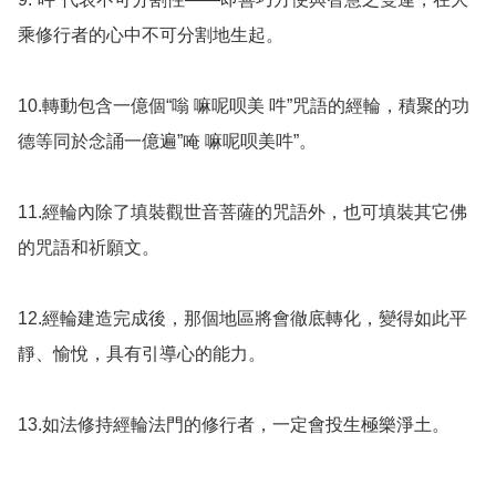
乘修行者的心中不可分割地生起。

10.轉動包含一億個“嗡 嘛呢呗美 吽”咒語的經輪，積聚的功
德等同於念誦一億遍”唵 嘛呢呗美吽”。

11.經輪內除了填裝觀世音菩薩的咒語外，也可填裝其它佛
的咒語和祈願文。

12.經輪建造完成後，那個地區將會徹底轉化，變得如此平
靜、愉悅，具有引導心的能力。 

13.如法修持經輪法門的修行者，一定會投生極樂淨土。