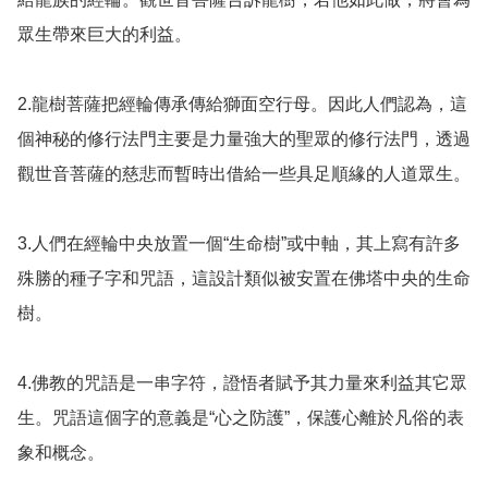
眾生帶來巨大的利益。   

2.龍樹菩薩把經輪傳承傳給獅面空行母。因此人們認為，這
個神秘的修行法門主要是力量強大的聖眾的修行法門，透過
觀世音菩薩的慈悲而暫時出借給一些具足順緣的人道眾生。

3.人們在經輪中央放置一個“生命樹”或中軸，其上寫有許多
殊勝的種子字和咒語，這設計類似被安置在佛塔中央的生命
樹。

4.佛教的咒語是一串字符，證悟者賦予其力量來利益其它眾
生。咒語這個字的意義是“心之防護”，保護心離於凡俗的表
象和概念。
