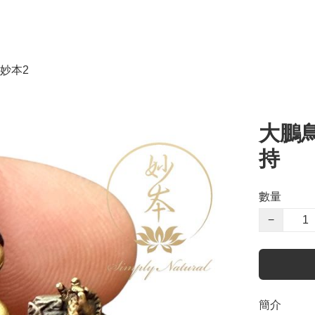
妙本2
大鵬鳥
持
數量
−
簡介