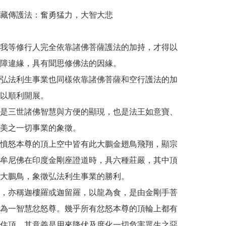
藏傳護法：奮勇猛力，大智大悲

我等修行人完全依靠諸佛菩薩護法的加持，才得以
障違緣，具有聞思修佛法的因緣。

弘法利生事業也同樣依靠諸佛菩薩和空行護法的加
以順利開展。

是三世諸佛智慧與方便的顯現，也是法王如意寶、
美之一切事業的象徵。

憤怒本尊的頂上空中皆有此大鵬金翅鳥飛翔，顯宗
牟尼佛在印度金剛座證道時，具六種莊嚴，其中頂
大鵬鳥，象徵弘法利生事業的勝利。

，亦稱迦樓羅或迦留羅，以龍為食，是由金剛手菩
為一智慧忿怒尊。幾乎所有忿怒本尊的頂輪上都有
住頂，其意義是用來降伏及度化一切危害眾生之惡