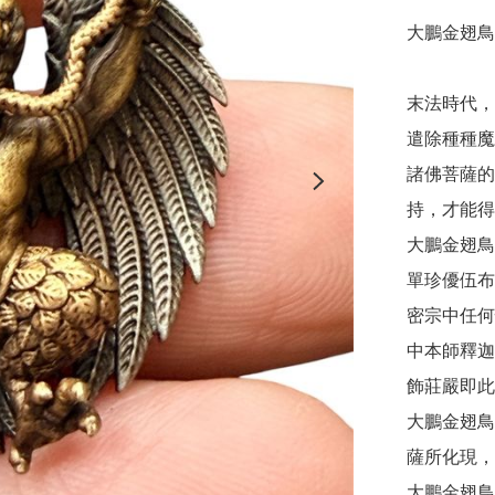
大鵬金翅鳥
末法時代，
遣除種種魔
諸佛菩薩的
持，才能得
大鵬金翅鳥
單珍優伍布
密宗中任何
中本師釋迦
飾莊嚴即此
大鵬金翅鳥
薩所化現，
大鵬金翅鳥