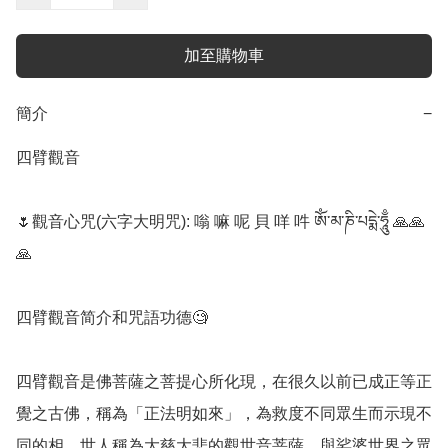
加至購物車
簡介
−
四臂觀音

🌷觀音心咒(六字大明咒): 嗡 嘛 呢 貝 咩 吽 ཨོཾ་མ་ཎི་པདྨེ་ཧཱུྃ 🙏🙏
🙏

四臂觀音简介和咒語功德🧐

四臂觀音是佛菩薩之菩提心所化現，在很久以前已成正等正
覺之古佛，稱為「正法明如來」，為救度不同眾生而示現不
同的相，世人稱為大慈大悲的觀世音菩薩，與娑婆世界之眾