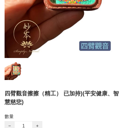
四臂觀音擦擦（精工） 已加持)(平安健康、智
慧慈悲)
數量
−
+