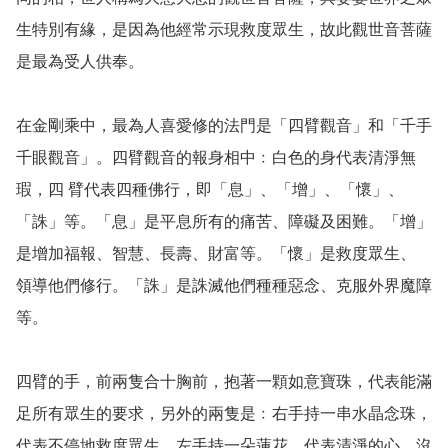
生特別有緣，是因為他經常示現救度眾生，故此觀世音菩薩
是最為受人供奉。

在金剛乘中，最為人喜愛修的法門是「四臂觀音」和「千手
千眼觀音」。四臂觀音的報身相中﹕白色的身代表清淨無
瑕，四 臂代表四種佛行，即「息」、「增」、「懷」、
「誅」等。「息」是平息所有的痛苦、障礙及困難。「增」
是增加福報、智慧、長壽、財富等。「懷」是救度眾生、 
領導他們修行。「誅」是誅滅他們種種惡念、克服外界魔障
等。

四臂的手，前兩隻合十胸前，抱著一顆如意寶珠，代表能滿
足所有眾生的要求，另外的兩隻是﹕右手持一串水晶念珠，
代表不停地救度眾生。左手持一朵蓮花，代表清淨的心，沒