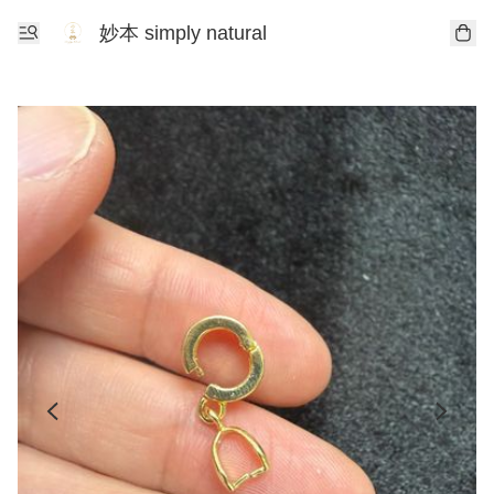
妙本 simply natural