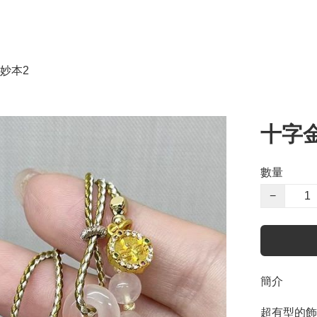
妙本2
十字
數量
−
簡介
超有型的飾