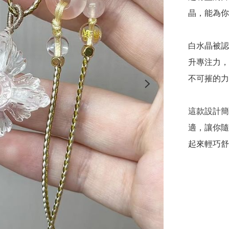
晶，能為你
白水晶被認
升專注力，
不可摧的力
這款設計簡
適，讓你隨