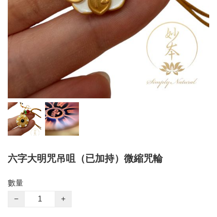
六字大明咒吊咀（已加持）微縮咒輪
數量
−
+