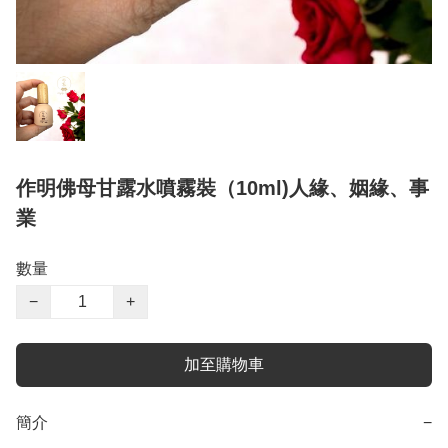
作明佛母甘露水噴霧裝（10ml)人緣、姻緣、事
業
數量
−
+
加至購物車
簡介
−