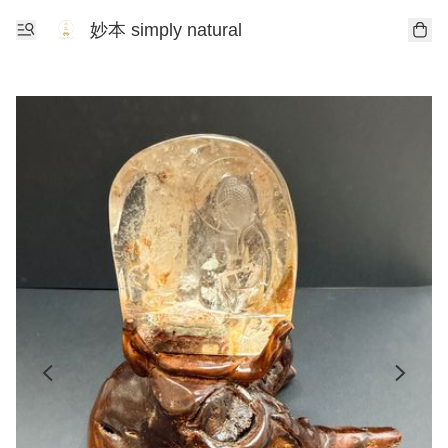
妙本 simply natural