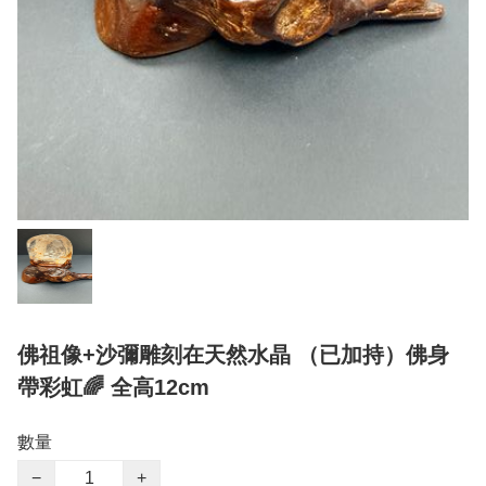
佛祖像+沙彌雕刻在天然水晶 （已加持）佛身
帶彩虹🌈 全高12cm
數量
−
+