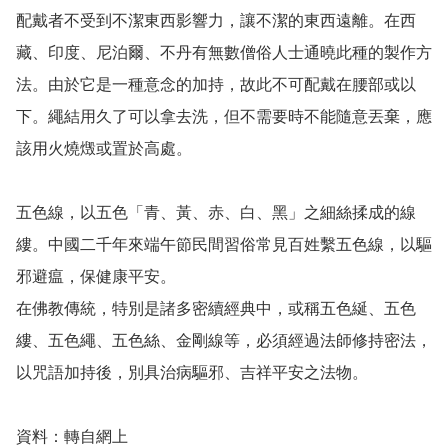
配戴者不受到不潔東西影響力，讓不潔的東西遠離。在西
藏、印度、尼泊爾、不丹有無數僧俗人士通曉此種的製作方
法。由於它是一種意念的加持，故此不可配戴在腰部或以
下。繩結用久了可以拿去洗，但不需要時不能隨意丟棄，應
該用火燒燬或置於高處。

五色線，以五色「青、黃、赤、白、黑」之細絲揉成的線
縷。中國二千年來端午節民間習俗常見百姓繫五色線，以驅
邪避瘟，保健康平安。

在佛教傳統，特別是諸多密續經典中，或稱五色綖、五色
縷、五色繩、五色絲、金剛線等，必須經過法師修持密法，
以咒語加持後，別具治病驅邪、吉祥平安之法物。
