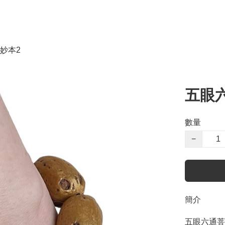
妙本2
五眼
數量
−
簡介
五眼六通菩