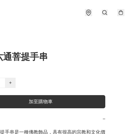
六通菩提手串
+
加至購物車
−
提手串是一種佛教飾品，具有很高的宗教和文化價