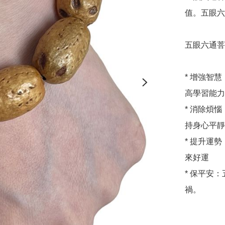
值。五眼六
五眼六通菩
* 增強智
高學習能力
* 消除煩
持身心平靜
* 提升運
來好運

* 保平安