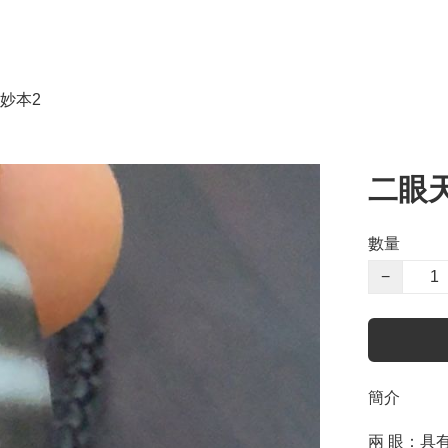
妙本2
二眼
數量
−
簡介
兩 眼：具