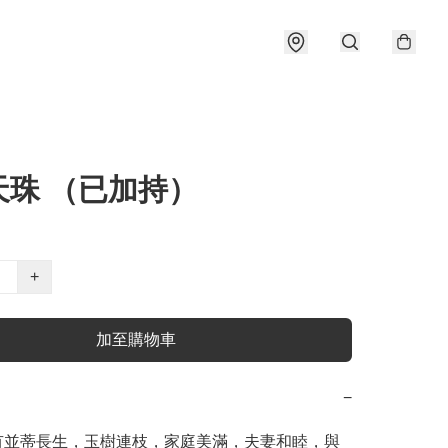
天珠 （已加持）
+
加至購物車
−
有並蒂長生，玉樹連枝，家庭美滿，夫妻和睦，與