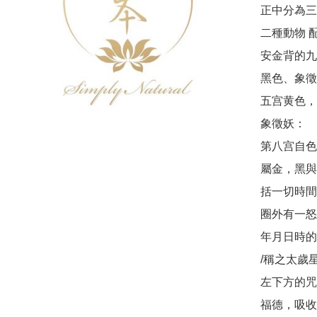
正中分為三
二種動物 
安金背的九
黑色、象徵
五宫黄色，
象徵妖：

第八宫自色
屬金，黑與
括一切時間
圈外有一怒
年月日時的
/稱之太歲星
左下方的咒
福德，吸收