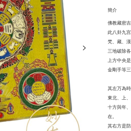
簡介
佛教藏密吉
此八卦九宫
梵、藏、漢

三地破除各
上方中央是
金剛手等三
其左万為時
東北、上、
十方與年、
在。

其右方是防