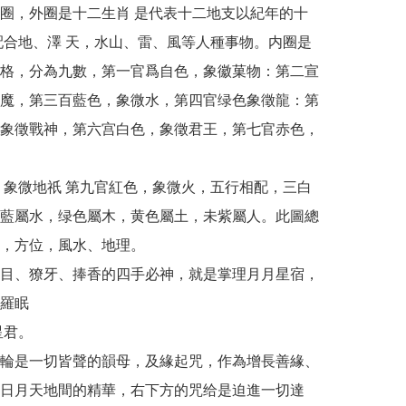
圈，外圈是十二生肖 是代表十二地支以紀年的十
配合地、澤 天，水山、雷、風等人種事物。内圈是
格，分為九數，第一官爲自色，象徽菓物：第二宣
魔，第三百藍色，象微水，第四官绿色象徵龍：第
象徵戰神，第六宫白色，象徵君王，第七官赤色，
 象微地祇 第九官紅色，象微火，五行相配，三白
藍屬水，绿色屬木，黄色屬土，未紫屬人。此圖總
，方位，風水、地理。

目、獠牙、捧香的四手必神，就是掌理月月星宿，
羅眠

君。

輪是一切皆聲的韻母，及緣起咒，作為增長善緣、
日月天地間的精華，右下方的咒给是迫進一切達