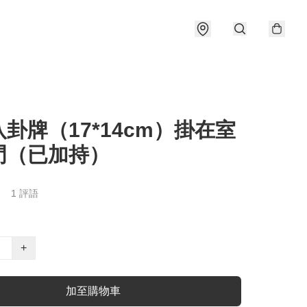
卦牌（17*14cm）掛在室
門（已加持）
1 評語
+
加至購物車