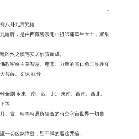
−
祥八卦九宫咒輪

咒輪牌，是由西藏密宗開山祖師蓮華生大士，聚集
種凶煞之鎮宅安居妙寶而成。

佛教密乘主掌智慧、慈悲、力量的智仁勇三族姓尊
大菩薩。文珠 觀音

幹金剧 令東、南、西、北、東南、西南、西北、
下等

月、官、時等時辰所組合的時空字宙世界一切自
護一切凶煞障礙，聖不祥的迴这咒輪。
