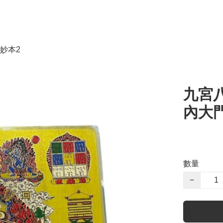
妙本2
九宮八
內大
數量
−