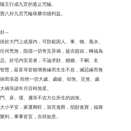
陽王行成九官的遮止咒輪。

寶八卦九宮咒輪珠勝功德利益。

卦～

掛於大門上或屋内，可防範因人、事、物、風水、
任何兇煞，阻擋一切奇災异禍，趁吉筵凶，轉福為
忌。於宅内安居者，不論求財、婚姻、子嗣、名
智慧，延富等皆能增善緣而生生不息，滅惡緣而無
病而添器 垣绝一切大歲、歲破、却煞、災煞、歲
大禍等諸年月目時煞星。

門、床、缓、属等不吉方位所生的凶煞。

大小平安，家運興旺，加宫進爵，招財進寶，福壽
樂利，事事皆宜，吉祥如意。