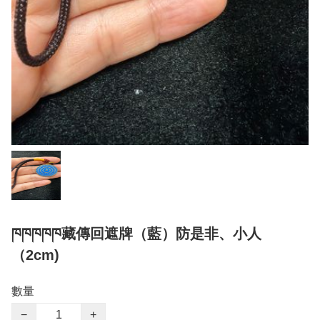
ཁཁཁཁཁ藏傳回遮牌（藍）防是非、小人
（2cm)
數量
−
+