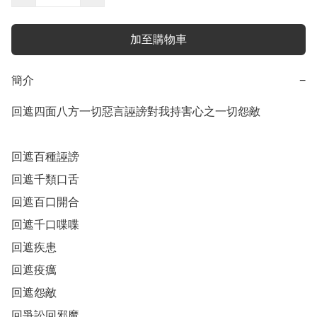
加至購物車
簡介
−
回遮四面八方一切惡言誣謗對我持害心之一切怨敵

回遮百種誣謗

回遮千類口舌

回遮百口開合

回遮千口喋喋

回遮疾患

回遮疫癘

回遮怨敵 

回爭訟回邪魔 
