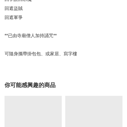
回遮盜賊 

回遮軍爭

**已由寺廟僧人加持誦咒**

可隨身攜帶掛包包、或家居、寫字樓
你可能感興趣的商品