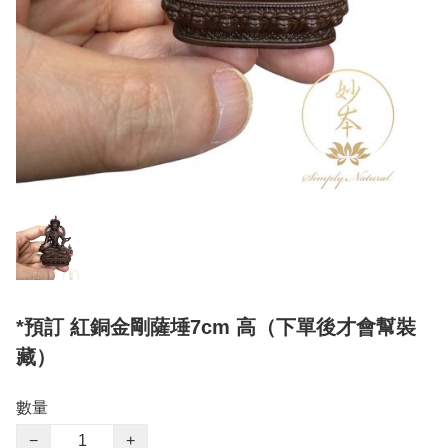
*預訂 紅銅金剛薩埵7cm 高（下單後才會幫裝
藏）
數量
−
+