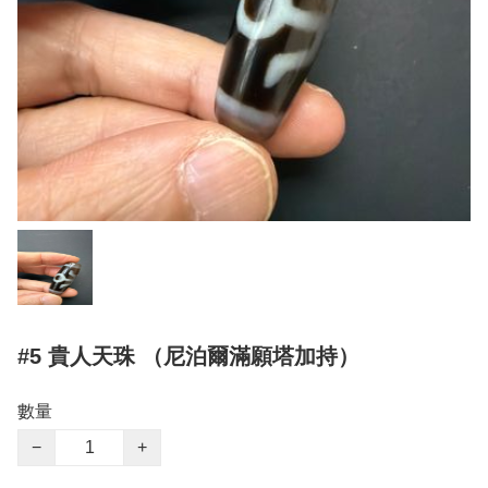
#5 貴人天珠 （尼泊爾滿願塔加持）
數量
−
+