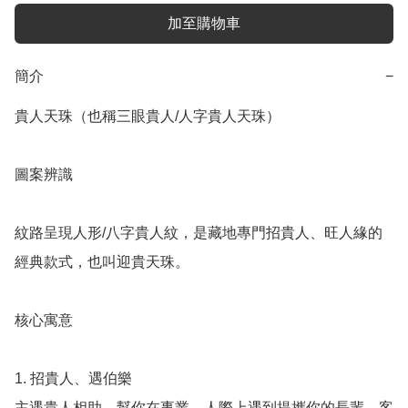
加至購物車
簡介
−
貴人天珠（也稱三眼貴人/人字貴人天珠）

圖案辨識

紋路呈現人形/八字貴人紋，是藏地專門招貴人、旺人緣的
經典款式，也叫迎貴天珠。

核心寓意

1. 招貴人、遇伯樂

主遇貴人相助，幫你在事業、人際上遇到提攜你的長輩、客