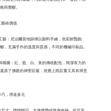
衡與覺醒。

手工藝術價值

繪工藝：尼泊爾當地師傅以顏料手繪，色彩鮮豔飽
暢，充滿手作的溫度與質感，不同於機械印刷品。

色與構圖：紅、藍、白、黃的傳統配色，簡潔有力的
還原了佛眼的神聖莊嚴，視覺上既莊重又具有禪意
寸小巧，用途多元

m 迷你尺寸：體積輕巧，方便攜帶或隨身收納，也可直