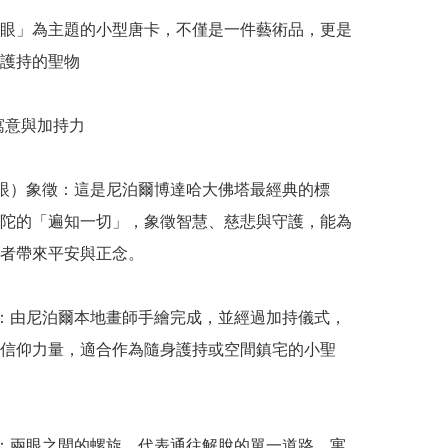
眼」為主題的小型唐卡，不僅是一件藝術品，更是
護持的聖物

聖寓意與加持力

慧眼）象徵：這是尼泊爾博達哈大佛塔最經典的標
陀的「遍知一切」，象徵智慧、慈悲與守護，能為
者帶來平安與正念。

量：由尼泊爾本地畫師手繪完成，並經過加持儀式，
信仰力量，適合作為隨身護持或空間鎮宅的小聖
號：兩眼之間的螺旋，代表通往解脫的單一道路，寓