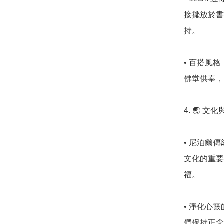
接擺放於書
持。

• 百搭風
佛堂供奉，
4. 🌏 文
• 尼泊爾
文化的重要
福。

• 淨化心