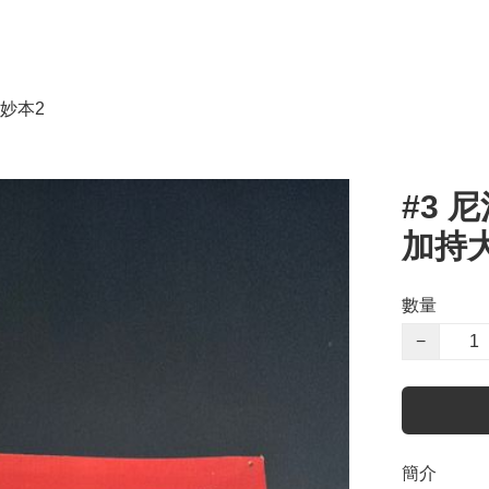
妙本2
#3
加持大
數量
−
簡介