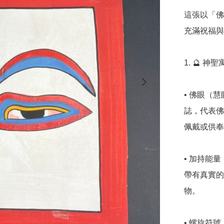
這張以「佛
充滿祝福與
1. 🔮 神
• 佛眼（
誌，代表佛
佩戴或供奉
• 加持能
帶有真實的
物。

• 螺旋符