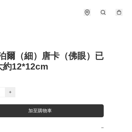
 尼泊爾（細）唐卡（佛眼）已
約12*12cm
+
加至購物車
−