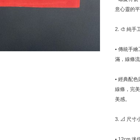
意心靈的平
2. 🎨 純
• 傳統手
滿，線條流
• 經典配
線條，完美
美感。

3. 📐 尺
• 12c