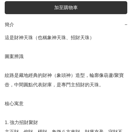
加至購物車
簡介
−
這是財神天珠（也稱象神天珠、招財天珠）

圖案辨識

紋路是藏地經典的財神（象頭神）造型，輪廓像葫蘆/聚寶
壺，中間圓點代表財庫，是專門主招財的天珠。

核心寓意

1. 強力招財聚財

主正財、偏財、橫財，象徵八方來財、財庫充盈、守財不