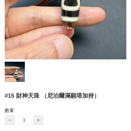
#15 財神天珠 （尼泊爾滿願塔加持）
數量
−
+